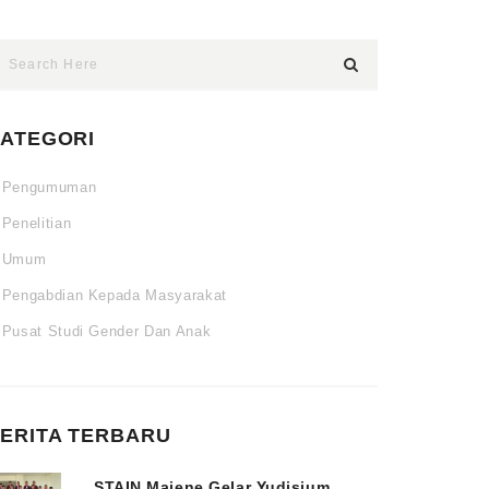
ATEGORI
Pengumuman
Penelitian
Umum
Pengabdian Kepada Masyarakat
Pusat Studi Gender Dan Anak
ERITA TERBARU
STAIN Majene Gelar Yudisium