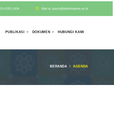
853-4165-1434
Mail at: pasca@stainmajene.ac.id
PUBLIKASI
DOKUMEN
HUBUNGI KAMI
BERANDA
AGENDA