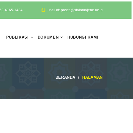
853-4165-1434
Mail at: pasca@stainmajene.ac.id
PUBLIKASI
DOKUMEN
HUBUNGI KAMI
BERANDA
HALAMAN