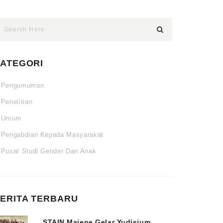
ATEGORI
Pengumuman
Penelitian
Umum
Pengabdian Kepada Masyarakat
Pusat Studi Gender Dan Anak
ERITA TERBARU
STAIN Majene Gelar Yudisium