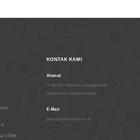
KONTAK KAMI
Alamat
Jl. Blk Kel. Totoli Kec. Banggae Kab.
Majene Prov. Sulawesi Barat
asis
E-Mail
pasca@stainmajene.ac.id
.0
sa STAIN